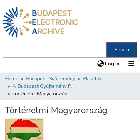
B
UDAPEST
E
LECTRONIC
A
RCHIVE
Search
(current
Log In
Home
Budapest Gyűjtemény
Plakátok
Communities & Collections
A Budapest Gyűjtemény Plakáttárának plakátjai
All of DSpace
Történelmi Magyarország
Statistics
Történelmi Magyarország
About us