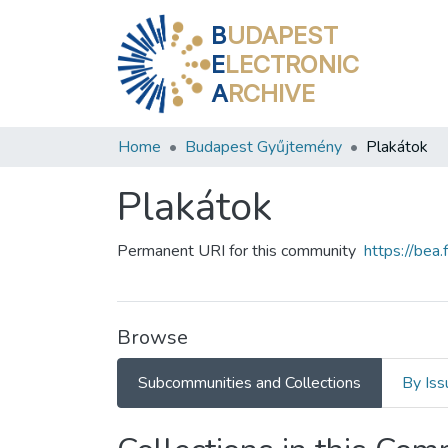
B
UDAPEST
E
LECTRONIC
A
RCHIVE
Home
Budapest Gyűjtemény
Plakátok
Plakátok
Permanent URI for this community
https://be
Browse
Subcommunities and Collections
By Iss