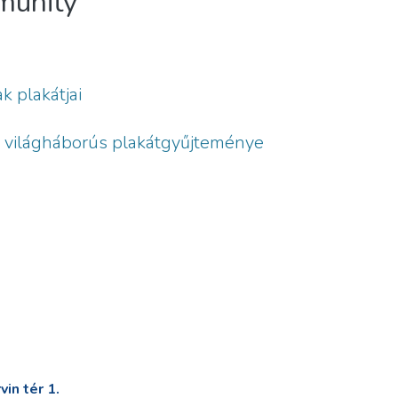
mmunity
 plakátjai
ő világháborús plakátgyűjteménye
in tér 1.