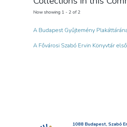
Collections in this Co
Now showing
1 - 2 of 2
A Budapest Gyűjtemény Plakáttárának
A Fővárosi Szabó Ervin Könyvtár els
1088 Budapest, Szabó Erv