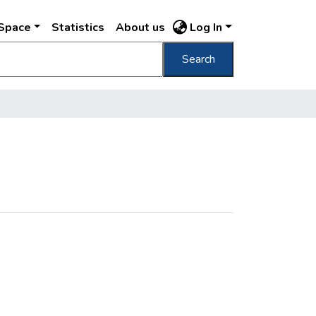
DSpace
Statistics
About us
Log In
Search