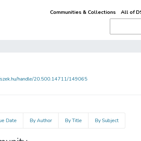
Communities & Collections
All of 
a.fszek.hu/handle/20.500.14711/149065
ue Date
By Author
By Title
By Subject