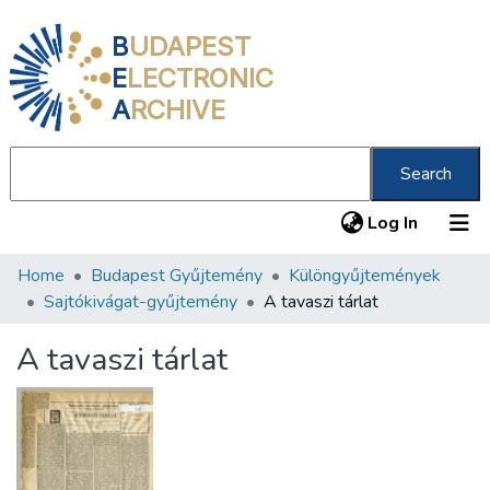
B
UDAPEST
E
LECTRONIC
A
RCHIVE
Search
(current
Log In
Home
Budapest Gyűjtemény
Különgyűjtemények
Communities & Collections
Sajtókivágat-gyűjtemény
A tavaszi tárlat
All of DSpace
A tavaszi tárlat
Statistics
About us