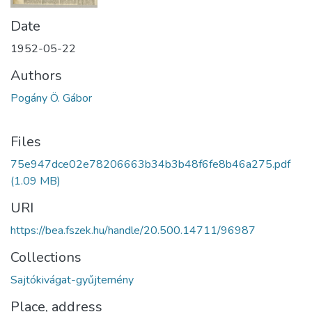
Date
1952-05-22
Authors
Pogány Ö. Gábor
Files
75e947dce02e78206663b34b3b48f6fe8b46a275.pdf
(1.09 MB)
URI
https://bea.fszek.hu/handle/20.500.14711/96987
Collections
Sajtókivágat-gyűjtemény
Place, address