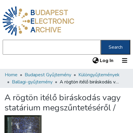
B
UDAPEST
E
LECTRONIC
A
RCHIVE
Search
(current
Log In
Home
Budapest Gyűjtemény
Különgyűjtemények
Communities & Collections
Ballagi-gyűjtemény
A rögtön itélő biráskodás vagy statárium megszűntetéséről /
All of DSpace
A rögtön itélő biráskodás vagy
Statistics
statárium megszűntetéséről /
About us