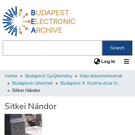
B
UDAPEST
E
LECTRONIC
A
RCHIVE
Search
(current
Log In
Home
Budapest Gyűjtemény
Képi dokumentumok
Communities & Collections
Budapesti sírkertek
Budapest X. Kozma utcai Neológ Zsidó Temető
All of DSpace
Sitkei Nándor
Statistics
Sitkei Nándor
About us