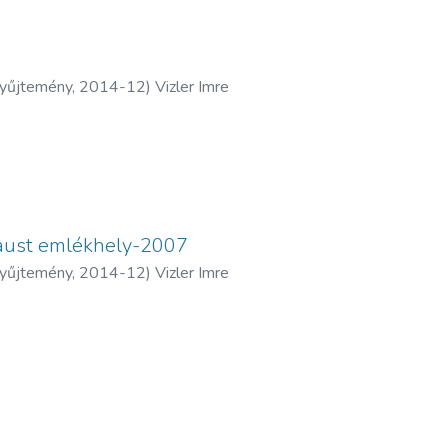
yűjtemény
,
2014-12
)
Vizler Imre
aust emlékhely-2007
yűjtemény
,
2014-12
)
Vizler Imre