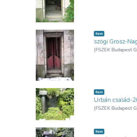
Item
szögi Grosz-N
(
FSZEK Budapest G
Item
Urbán család-
(
FSZEK Budapest G
Item