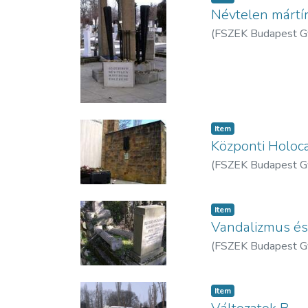
Névtelen mártír
(
FSZEK Budapest G
Item
Központi Holoc
(
FSZEK Budapest G
Item
Vandalizmus és
(
FSZEK Budapest G
Item