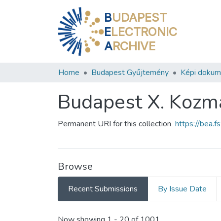
B
UDAPEST
E
LECTRONIC
A
RCHIVE
Home
Budapest Gyűjtemény
Képi doku
Budapest X. Kozm
Permanent URI for this collection
https://bea.
Browse
Recent Submissions
By Issue Date
Recent Submissions
Now showing
1 - 20 of 1001