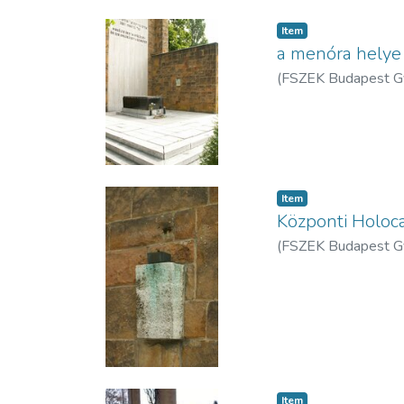
Item
a menóra helye
(
FSZEK Budapest G
Item
Központi Holoc
(
FSZEK Budapest G
Item