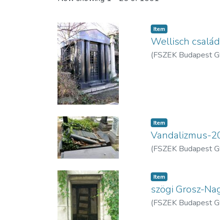
Item
Wellisch csalá
(
FSZEK Budapest G
Item
Vandalizmus-2
(
FSZEK Budapest G
Item
szögi Grosz-N
(
FSZEK Budapest G