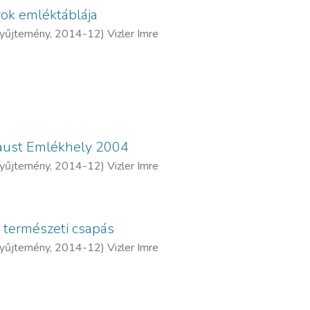
ok emléktáblája
yűjtemény
,
2014-12
)
Vizler Imre
aust Emlékhely 2004
yűjtemény
,
2014-12
)
Vizler Imre
 természeti csapás
yűjtemény
,
2014-12
)
Vizler Imre