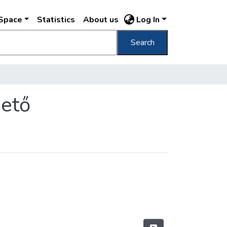
DSpace
Statistics
About us
Log In
Search
mető