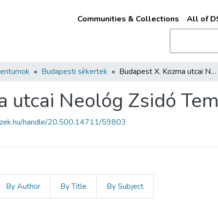
Communities & Collections
All of 
mentumok
Budapesti sírkertek
Budapest X. Kozma utcai Neológ Zsidó Temető
a utcai Neológ Zsidó Te
fszek.hu/handle/20.500.14711/59803
By Author
By Title
By Subject