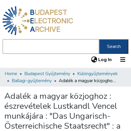
B
UDAPEST
E
LECTRONIC
A
RCHIVE
Search
(current
Log In
Home
Budapest Gyűjtemény
Különgyűjtemények
Communities & Collections
Ballagi-gyűjtemény
Adalék a magyar közjoghoz : észrevételek Lustkandl Vencel munkájára : "Das Ungarisch-Österreichische Staatsrecht" : a magyar közjog történelmének szempontjából /
All of DSpace
Adalék a magyar közjoghoz :
Statistics
észrevételek Lustkandl Vencel
About us
munkájára : "Das Ungarisch-
Österreichische Staatsrecht" : a