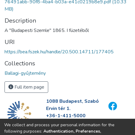
76491abb-90f8-4ba4-b03a-e41c0219b8e9.pdf
(10.33
MB)
Description
A "Budapesti Szemle" 1865. I füzetéből
URI
https://bea.fszek.hu/handle/20.500.14711/177405
Collections
Ballagi-gyűjtemény
Full item page
1088 Budapest, Szabó
Ervin tér 1.
+36-1-411-5000
info@fszek.hu
We collect and process your personal information for the
https://fszek.hu
following purposes:
Authentication, Preferences,