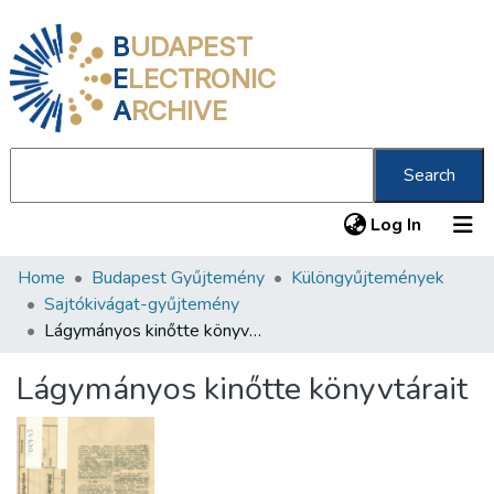
B
UDAPEST
E
LECTRONIC
A
RCHIVE
Search
(current
Log In
Home
Budapest Gyűjtemény
Különgyűjtemények
Communities & Collections
Sajtókivágat-gyűjtemény
All of DSpace
Lágymányos kinőtte könyvtárait
Statistics
Lágymányos kinőtte könyvtárait
About us