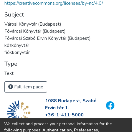
https://creativecommons.org/licenses/by-nc/4.0/
Subject
Városi Könyvtár (Budapest)
Fővárosi Könyvtár (Budapest)
Fővárosi Szabó Ervin Könyvtár (Budapest)
közkönyvtár
fiókkönyvtár
Type
Text
Full item page
1088 Budapest, Szabó
Ervin tér 1.
+36-1-411-5000
info@fszek.hu
We collect and process your personal information for the
https://fszek.hu
following purposes:
Authentication, Preferences,