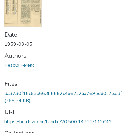
Date
1959-03-05
Authors
Pesold Ferenc
Files
da3730f15c63a663b5552c4b62a2aa769edd0c2e.pdf
(369.34 KB)
URI
https://bea.fszek.hu/handle/20.500.14711/113642