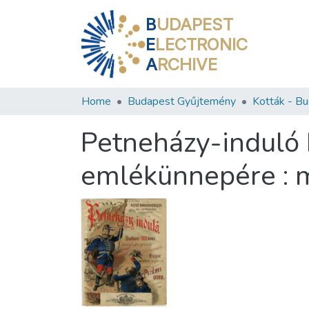
B
UDAPEST
E
LECTRONIC
A
RCHIVE
Home
Budapest Gyűjtemény
Petneházy-induló 
emlékünnepére : m