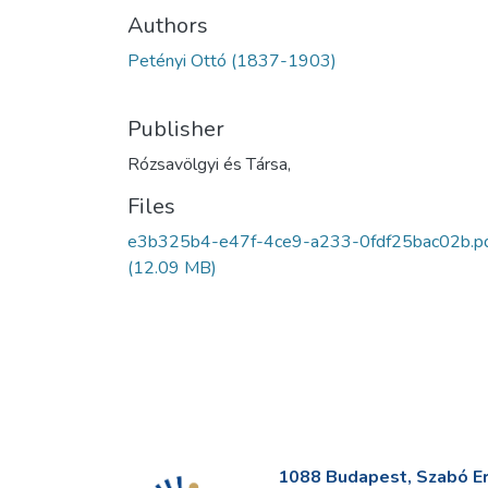
Authors
Petényi Ottó (1837-1903)
Publisher
Rózsavölgyi és Társa,
Files
e3b325b4-e47f-4ce9-a233-0fdf25bac02b.p
(12.09 MB)
1088 Budapest, Szabó Erv