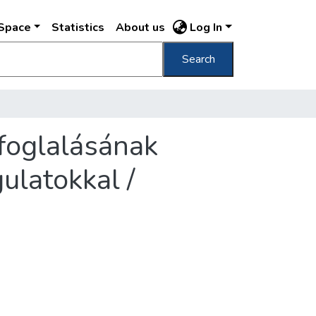
DSpace
Statistics
About us
Log In
Search
foglalásának
ulatokkal /