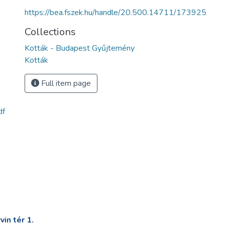
https://bea.fszek.hu/handle/20.500.14711/173925
Collections
Kották - Budapest Gyűjtemény
Kották
Full item page
df
in tér 1.