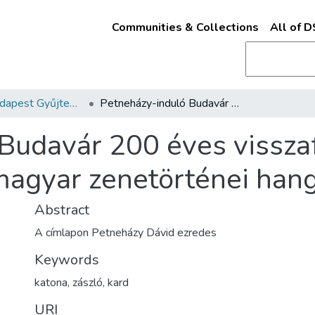
Communities & Collections
All of 
Kották - Budapest Gyűjtemény
Petneházy-induló Budavár 200 éves visszafoglalásának emlékünnepére : magyar zenetörténei hangulatokkal /
Budavár 200 éves vissza
agyar zenetörténei hang
Abstract
A címlapon Petneházy Dávid ezredes
Keywords
katona
,
zászló
,
kard
URI