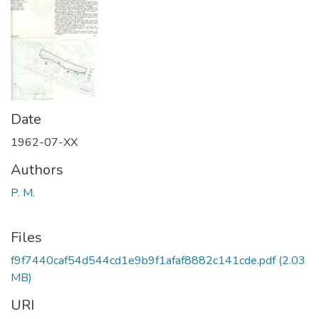
Date
1962-07-XX
Authors
P. M.
Files
f9f7440caf54d544cd1e9b9f1afaf8882c141cde.pdf
(2.03
MB)
URI