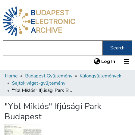
B
UDAPEST
E
LECTRONIC
A
RCHIVE
Search
(current
Log In
Home
Budapest Gyűjtemény
Különgyűjtemények
Communities & Collections
Sajtókivágat-gyűjtemény
All of DSpace
"Ybl Miklós" Ifjúsági Park Budapest
Statistics
"Ybl Miklós" Ifjúsági Park
About us
Budapest