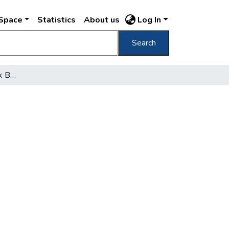
DSpace
Statistics
About us
Log In
Search
Új színfolttal gazdagodik Budapest