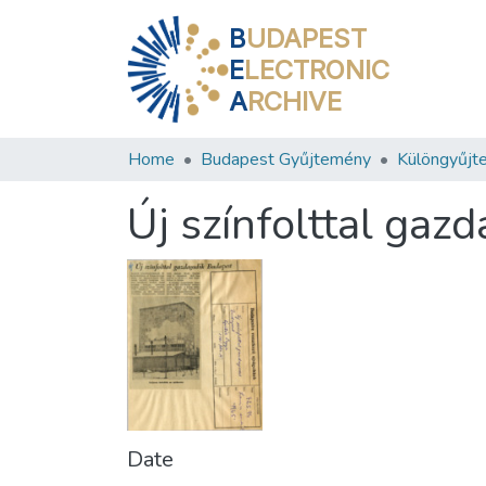
B
UDAPEST
E
LECTRONIC
A
RCHIVE
Home
Budapest Gyűjtemény
Különgyűjt
Új színfolttal gaz
Date