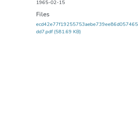
1965-02-15
Files
ecd42e77f19255753aebe739ee86d057465
dd7.pdf
(581.69 KB)