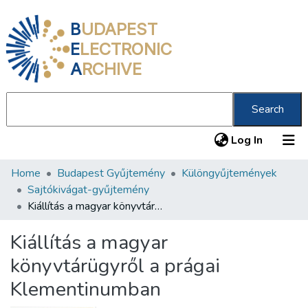
B
UDAPEST
E
LECTRONIC
A
RCHIVE
Search
(current
Log In
Home
Budapest Gyűjtemény
Különgyűjtemények
Communities & Collections
Sajtókivágat-gyűjtemény
All of DSpace
Kiállítás a magyar könyvtárügyről a prágai Klementinumban
Statistics
Kiállítás a magyar
About us
könyvtárügyről a prágai
Klementinumban