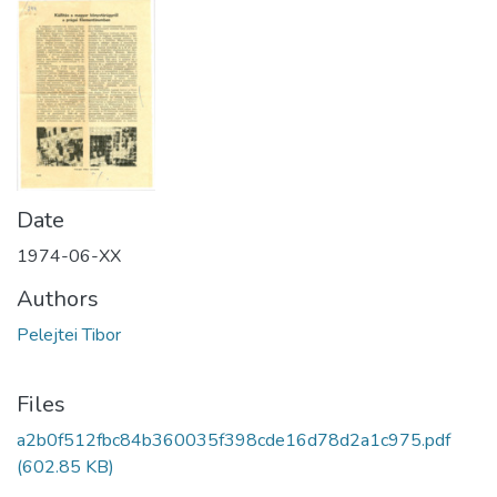
Date
1974-06-XX
Authors
Pelejtei Tibor
Files
a2b0f512fbc84b360035f398cde16d78d2a1c975.pdf
(602.85 KB)