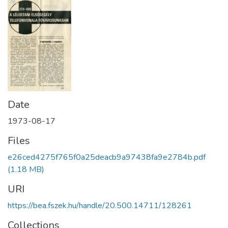
Date
1973-08-17
Files
e26ced4275f765f0a25deacb9a97438fa9e2784b.pdf
(1.18 MB)
URI
https://bea.fszek.hu/handle/20.500.14711/128261
Collections