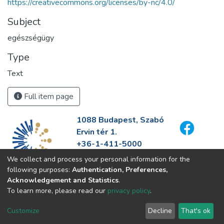
https://creativecommons.org/licenses/by-nc/4.0/
Subject
egészségügy
Type
Text
Full item page
1088 Budapest, Szabó
Ervin tér 1.
+36-1-411-5000
info@fszek.hu
We collect and process your personal information for the
https://fszek.hu
following purposes:
Authentication, Preferences,
Acknowledgement and Statistics
.
To learn more, please read our
privacy policy
.
Customize
Decline
That's ok