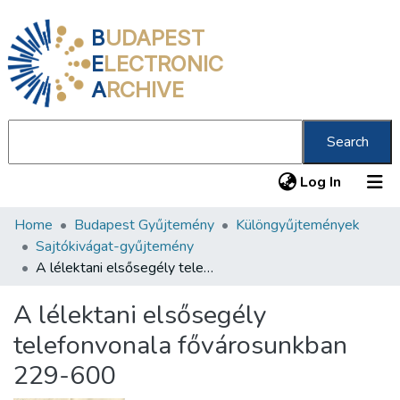
B
UDAPEST
E
LECTRONIC
A
RCHIVE
Search
(current
Log In
Home
Budapest Gyűjtemény
Különgyűjtemények
Communities & Collections
Sajtókivágat-gyűjtemény
All of DSpace
A lélektani elsősegély telefonvonala fővárosunkban 229-600
Statistics
A lélektani elsősegély
About us
telefonvonala fővárosunkban
229-600