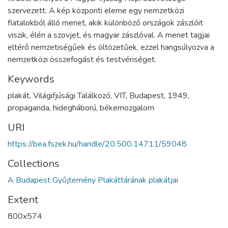
szervezett. A kép központi eleme egy nemzetközi
fiatalokból álló menet, akik különböző országok zászlóit
viszik, élén a szovjet, és magyar zászlóval. A menet tagjai
eltérő nemzetiségűek és öltözetűek, ezzel hangsúlyozva a
nemzetközi összefogást és testvériséget.
Keywords
plakát, Világifjúsági Találkozó, VIT, Budapest, 1949,
propaganda, hidegháború, békemozgalom
URI
https://bea.fszek.hu/handle/20.500.14711/59048
Collections
A Budapest Gyűjtemény Plakáttárának plakátjai
Extent
800x574