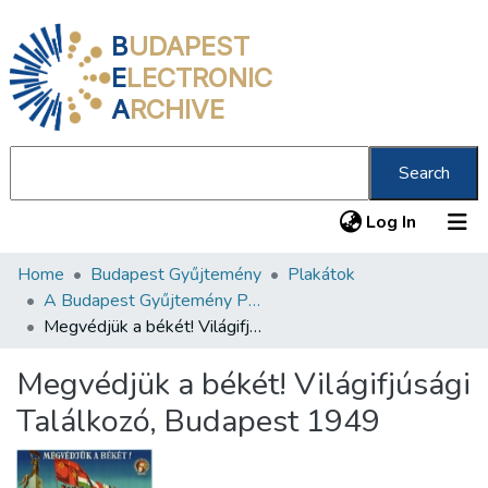
B
UDAPEST
E
LECTRONIC
A
RCHIVE
Search
(current
Log In
Home
Budapest Gyűjtemény
Plakátok
Communities & Collections
A Budapest Gyűjtemény Plakáttárának plakátjai
All of DSpace
Megvédjük a békét! Világifjúsági Találkozó, Budapest 1949
Statistics
Megvédjük a békét! Világifjúsági
About us
Találkozó, Budapest 1949