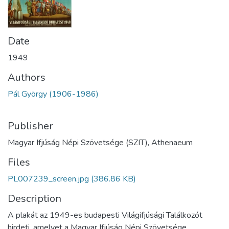
Date
1949
Authors
Pál György (1906-1986)
Publisher
Magyar Ifjúság Népi Szövetsége (SZIT), Athenaeum
Files
PL007239_screen.jpg
(386.86 KB)
Description
A plakát az 1949-es budapesti Világifjúsági Találkozót
hirdeti, amelyet a Magyar Ifjúság Népi Szövetsége