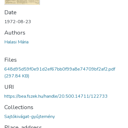
Date
1972-08-23
Authors
Halasi Mária
Files
648d95d59f0e91d2ef67bb0f99a8e74709bf2af2.pdf
(297.84 KB)
URI
https://bea.fszek.hu/handle/20.500.14711/122733
Collections
Sajtókivágat-gyűjtemény
Place, address