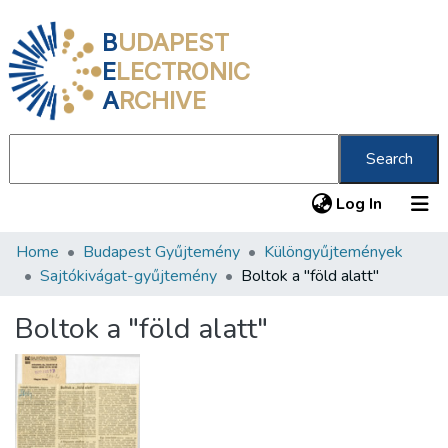
B
UDAPEST
E
LECTRONIC
A
RCHIVE
Search
(current
Log In
Home
Budapest Gyűjtemény
Különgyűjtemények
Communities & Collections
Sajtókivágat-gyűjtemény
Boltok a "föld alatt"
All of DSpace
Boltok a "föld alatt"
Statistics
About us