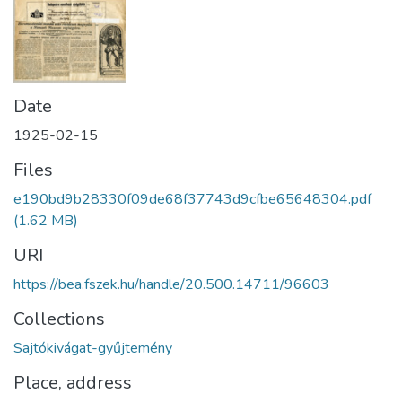
Date
1925-02-15
Files
e190bd9b28330f09de68f37743d9cfbe65648304.pdf
(1.62 MB)
URI
https://bea.fszek.hu/handle/20.500.14711/96603
Collections
Sajtókivágat-gyűjtemény
Place, address