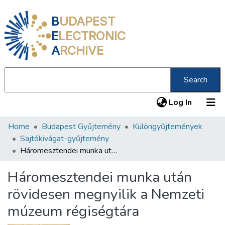
B
UDAPEST
E
LECTRONIC
A
RCHIVE
Search
(current
Log In
Home
Budapest Gyűjtemény
Különgyűjtemények
Communities & Collections
Sajtókivágat-gyűjtemény
All of DSpace
Háromesztendei munka után rövidesen megnyilik a Nemzeti múzeum régiségtára
Statistics
Háromesztendei munka után
About us
rövidesen megnyilik a Nemzeti
múzeum régiségtára