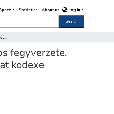
DSpace
Statistics
About us
Log In
Search
Hazakerült Bécsből Rákóczi lobogója, II. Lajos fegyverzete, Mátyás király világhírű könyvtárának tizenhat kodexe
os fegyverzete,
hat kodexe