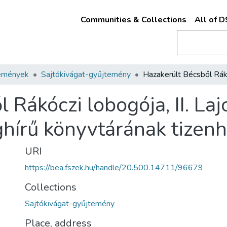
Communities & Collections
All of 
emények
Sajtókivágat-gyűjtemény
 Rákóczi lobogója, II. Laj
ghírű könyvtárának tizen
URI
https://bea.fszek.hu/handle/20.500.14711/96679
Collections
Sajtókivágat-gyűjtemény
Place, address