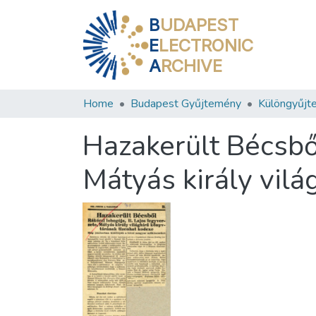
B
UDAPEST
E
LECTRONIC
A
RCHIVE
Home
Budapest Gyűjtemény
Különgyűjt
Hazakerült Bécsből
Mátyás király vilá