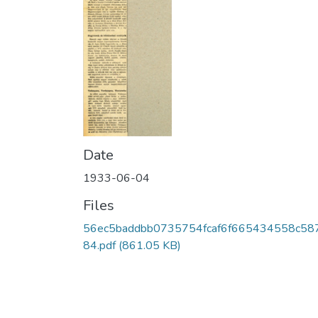
Date
1933-06-04
Files
56ec5baddbb0735754fcaf6f665434558c58
84.pdf
(861.05 KB)