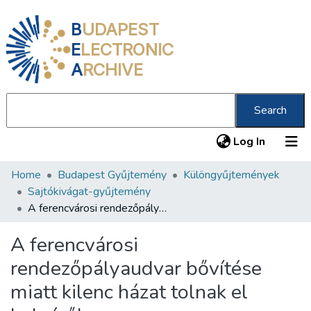
B
UDAPEST
E
LECTRONIC
A
RCHIVE
Search
(current
Log In
Home
Budapest Gyűjtemény
Különgyűjtemények
Communities & Collections
Sajtókivágat-gyűjtemény
All of DSpace
A ferencvárosi rendezőpályaudvar bővítése miatt kilenc házat tolnak el helyéről
Statistics
A ferencvárosi
About us
rendezőpályaudvar bővítése
miatt kilenc házat tolnak el