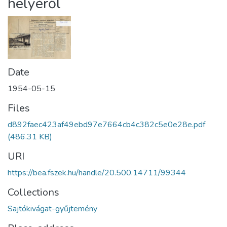
helyéről
Date
1954-05-15
Files
d892faec423af49ebd97e7664cb4c382c5e0e28e.pdf
(486.31 KB)
URI
https://bea.fszek.hu/handle/20.500.14711/99344
Collections
Sajtókivágat-gyűjtemény