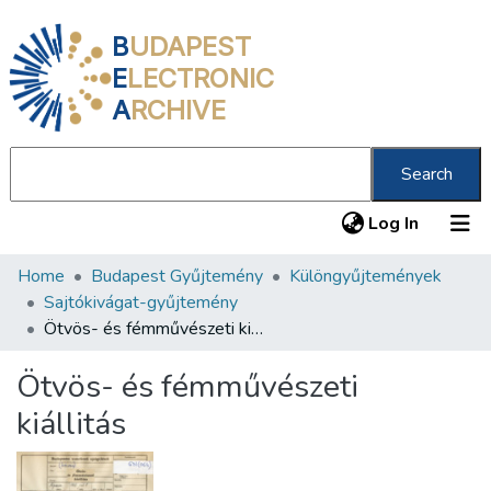
B
UDAPEST
E
LECTRONIC
A
RCHIVE
Search
(current
Log In
Home
Budapest Gyűjtemény
Különgyűjtemények
Communities & Collections
Sajtókivágat-gyűjtemény
All of DSpace
Ötvös- és fémművészeti kiállitás
Statistics
Ötvös- és fémművészeti
About us
kiállitás