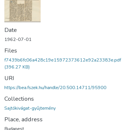
Date
1962-07-01
Files
f7439b6fc06a428c19e15972373612e92a23383e.pdf
(396.27 KB)
URI
https://bea.fszek.hu/handle/20.500.14711/95900
Collections
Sajtókivágat-gyűjtemény
Place, address
Budapest