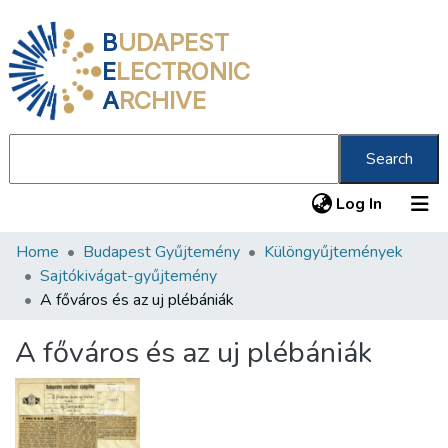
B
UDAPEST
E
LECTRONIC
A
RCHIVE
Search
(current
Log In
Home
Budapest Gyűjtemény
Különgyűjtemények
Communities & Collections
Sajtókivágat-gyűjtemény
All of DSpace
A főváros és az uj plébániák
Statistics
A főváros és az uj plébániák
About us