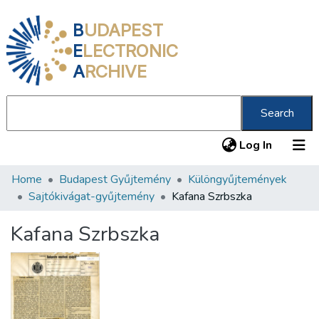
B
UDAPEST
E
LECTRONIC
A
RCHIVE
Search
(current
Log In
Home
Budapest Gyűjtemény
Különgyűjtemények
Communities & Collections
Sajtókivágat-gyűjtemény
Kafana Szrbszka
All of DSpace
Kafana Szrbszka
Statistics
About us