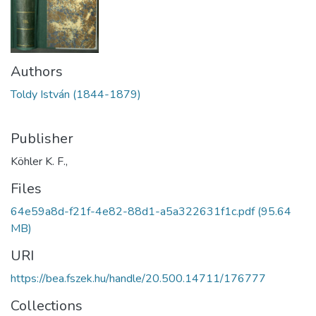
Authors
Toldy István (1844-1879)
Publisher
Köhler K. F.,
Files
64e59a8d-f21f-4e82-88d1-a5a322631f1c.pdf
(95.64
MB)
URI
https://bea.fszek.hu/handle/20.500.14711/176777
Collections