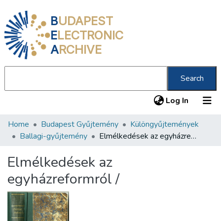
B
UDAPEST
E
LECTRONIC
A
RCHIVE
Search
(current
Log In
Home
Budapest Gyűjtemény
Különgyűjtemények
Communities & Collections
Ballagi-gyűjtemény
Elmélkedések az egyházreformról /
All of DSpace
Elmélkedések az
Statistics
egyházreformról /
About us