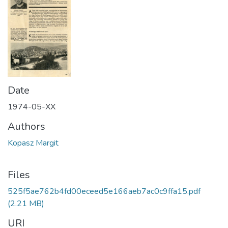
Date
1974-05-XX
Authors
Kopasz Margit
Files
525f5ae762b4fd00eceed5e166aeb7ac0c9ffa15.pdf
(2.21 MB)
URI