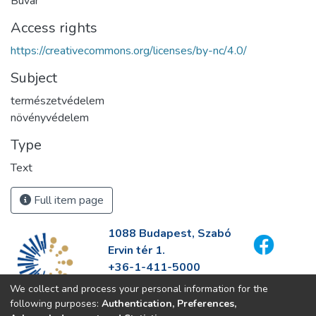
Búvár
Access rights
https://creativecommons.org/licenses/by-nc/4.0/
Subject
természetvédelem
növényvédelem
Type
Text
Full item page
1088 Budapest, Szabó
Ervin tér 1.
+36-1-411-5000
info@fszek.hu
We collect and process your personal information for the
https://fszek.hu
following purposes:
Authentication, Preferences,