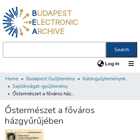
B
UDAPEST
E
LECTRONIC
A
RCHIVE
Search
(current
Log In
Home
Budapest Gyűjtemény
Különgyűjtemények
Communities & Collections
Sajtókivágat-gyűjtemény
All of DSpace
Őstermészet a főváros házgyűrűjében
Statistics
Őstermészet a főváros
About us
házgyűrűjében