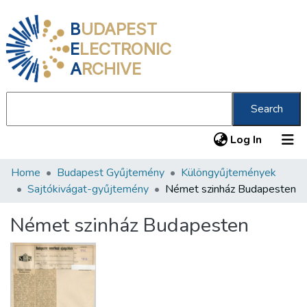
B
UDAPEST
E
LECTRONIC
A
RCHIVE
Search
(current
Log In
Home
Budapest Gyűjtemény
Különgyűjtemények
Communities & Collections
Sajtókivágat-gyűjtemény
Német szinház Budapesten
All of DSpace
Német szinház Budapesten
Statistics
About us