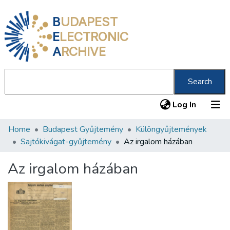
B
UDAPEST
E
LECTRONIC
A
RCHIVE
Search
(current
Log In
Home
Budapest Gyűjtemény
Különgyűjtemények
Communities & Collections
Sajtókivágat-gyűjtemény
Az irgalom házában
All of DSpace
Az irgalom házában
Statistics
About us