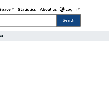
DSpace
Statistics
About us
Log In
Search
sa