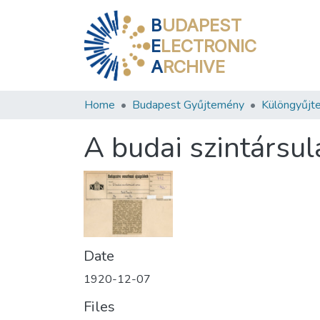
B
UDAPEST
E
LECTRONIC
A
RCHIVE
Home
Budapest Gyűjtemény
Különgyűjt
A budai szintársul
Date
1920-12-07
Files