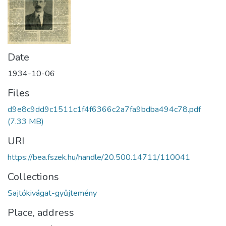
Date
1934-10-06
Files
d9e8c9dd9c1511c1f4f6366c2a7fa9bdba494c78.pdf
(7.33 MB)
URI
https://bea.fszek.hu/handle/20.500.14711/110041
Collections
Sajtókivágat-gyűjtemény
Place, address