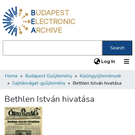
B
UDAPEST
E
LECTRONIC
A
RCHIVE
Search
(current
Log In
Home
Budapest Gyűjtemény
Különgyűjtemények
Communities & Collections
Sajtókivágat-gyűjtemény
Bethlen István hivatása
All of DSpace
Bethlen István hivatása
Statistics
About us