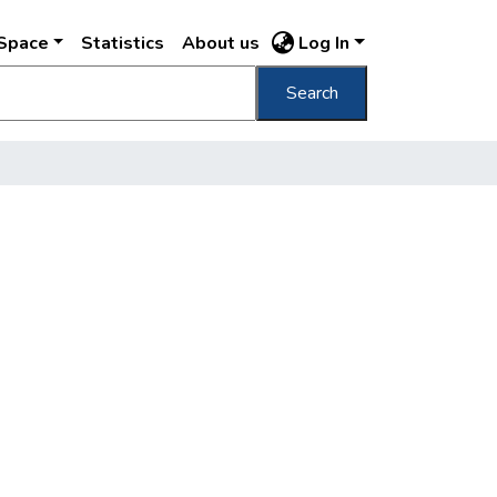
DSpace
Statistics
About us
Log In
Search