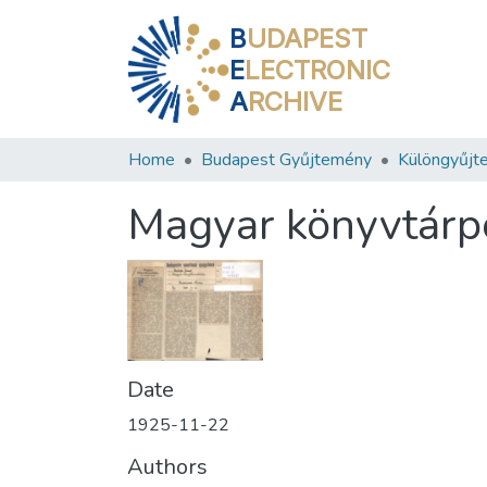
B
UDAPEST
E
LECTRONIC
A
RCHIVE
Home
Budapest Gyűjtemény
Különgyűjt
Magyar könyvtárpo
Date
1925-11-22
Authors