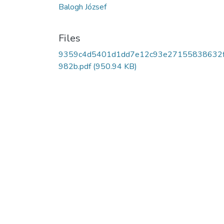
Balogh József
Files
9359c4d5401d1dd7e12c93e27155838632
982b.pdf
(950.94 KB)