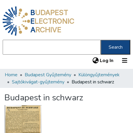
B
UDAPEST
E
LECTRONIC
A
RCHIVE
Search
(current
Log In
Home
Budapest Gyűjtemény
Különgyűjtemények
Communities & Collections
Sajtókivágat-gyűjtemény
Budapest in schwarz
All of DSpace
Budapest in schwarz
Statistics
About us