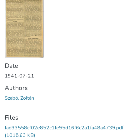
Date
1941-07-21
Authors
Szabó, Zoltán
Files
fad33558cf02e852c1fe95d16f6c2a1fa48a4739.pdf
(1018.63 KB)