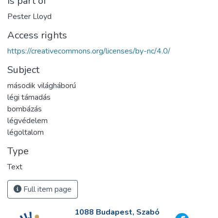
Is part of
Pester Lloyd
Access rights
https://creativecommons.org/licenses/by-nc/4.0/
Subject
második világháború
légi támadás
bombázás
légvédelem
légoltalom
Type
Text
Full item page
1088 Budapest, Szabó