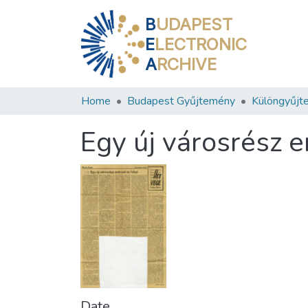
B
UDAPEST
E
LECTRONIC
A
RCHIVE
Home
Budapest Gyűjtemény
Különgyűjt
Egy új városrész e
Date