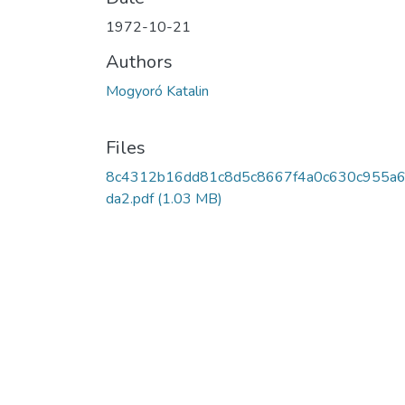
1972-10-21
Authors
Mogyoró Katalin
Files
8c4312b16dd81c8d5c8667f4a0c630c955a
da2.pdf
(1.03 MB)