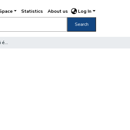
DSpace
Statistics
About us
Log In
Search
Egy új városrész erényei és hibái