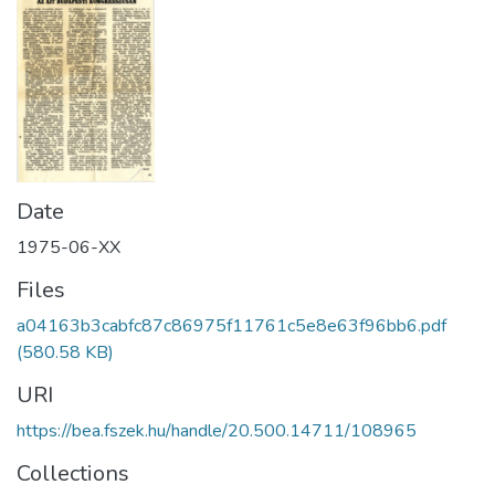
Date
1975-06-XX
Files
a04163b3cabfc87c86975f11761c5e8e63f96bb6.pdf
(580.58 KB)
URI
https://bea.fszek.hu/handle/20.500.14711/108965
Collections