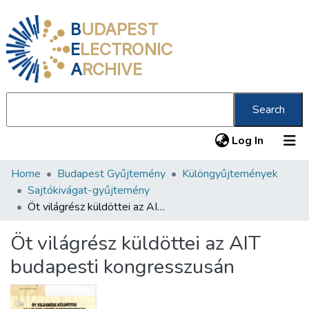
B
UDAPEST
E
LECTRONIC
A
RCHIVE
Search
(current
Log In
Home
Budapest Gyűjtemény
Különgyűjtemények
Communities & Collections
Sajtókivágat-gyűjtemény
All of DSpace
Öt világrész küldöttei az AIT budapesti kongresszusán
Statistics
Öt világrész küldöttei az AIT
About us
budapesti kongresszusán