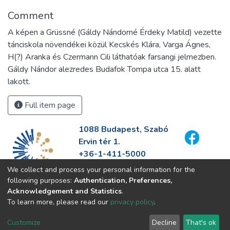
Comment
A képen a Grüssné (Gáldy Nándorné Érdeky Matild) vezette
tánciskola növendékei közül Kecskés Klára, Varga Ágnes,
H(?) Aranka és Czermann Cili láthatóak farsangi jelmezben.
Gáldy Nándor alezredes Budafok Tompa utca 15. alatt
lakott.
Full item page
1088 Budapest, Szabó
Ervin tér 1.
+36-1-411-5000
info@fszek.hu
We collect and process your personal information for the
https://fszek.hu
following purposes:
Authentication, Preferences,
Acknowledgement and Statistics
.
To learn more, please read our
privacy policy
.
Customize
Decline
That's ok