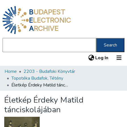
B
UDAPEST
E
LECTRONIC
A
RCHIVE
Search
(current
Log In
Home
2203 - Budafoki Könyvtár
Communities & Collections
Topotéka Budafok, Tétény
All of DSpace
Életkép Érdeky Matild tánciskolájában
Statistics
Életkép Érdeky Matild
About us
tánciskolájában