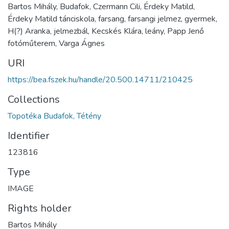
Bartos Mihály, Budafok, Czermann Cili, Érdeky Matild,
Érdeky Matild tánciskola, farsang, farsangi jelmez, gyermek,
H(?) Aranka, jelmezbál, Kecskés Klára, leány, Papp Jenő
fotóműterem, Varga Ágnes
URI
https://bea.fszek.hu/handle/20.500.14711/210425
Collections
Topotéka Budafok, Tétény
Identifier
123816
Type
IMAGE
Rights holder
Bartos Mihály