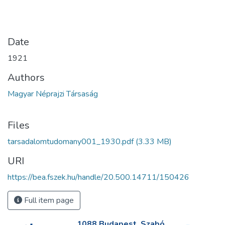
Date
1921
Authors
Magyar Néprajzi Társaság
Files
tarsadalomtudomany001_1930.pdf
(3.33 MB)
URI
https://bea.fszek.hu/handle/20.500.14711/150426
Full item page
1088 Budapest, Szabó