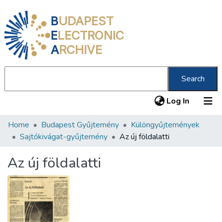
B
UDAPEST
E
LECTRONIC
A
RCHIVE
Search
(current
Log In
Home
Budapest Gyűjtemény
Különgyűjtemények
Communities & Collections
Sajtókivágat-gyűjtemény
Az új földalatti
All of DSpace
Az új földalatti
Statistics
About us