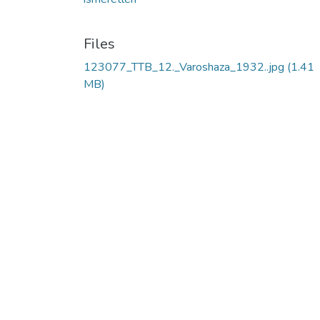
Files
123077_TTB_12._Varoshaza_1932..jpg
(1.41
MB)