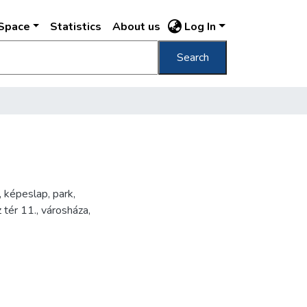
DSpace
Statistics
About us
Log In
Search
 képeslap, park,
tér 11., városháza,