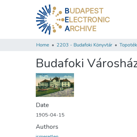
B
UDAPEST
E
LECTRONIC
A
RCHIVE
Home
2203 - Budafoki Könyvtár
Topoték
Budafoki Városhá
Date
1905-04-15
Authors
ismeretlen