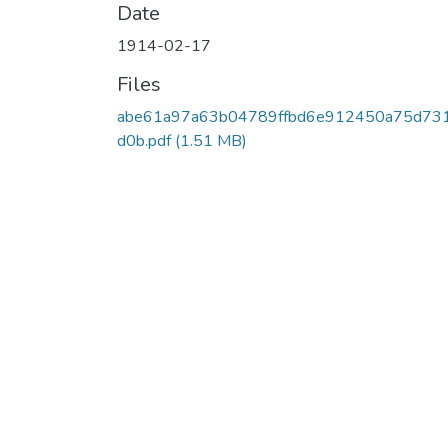
Date
1914-02-17
Files
abe61a97a63b04789ffbd6e912450a75d73
d0b.pdf
(1.51 MB)