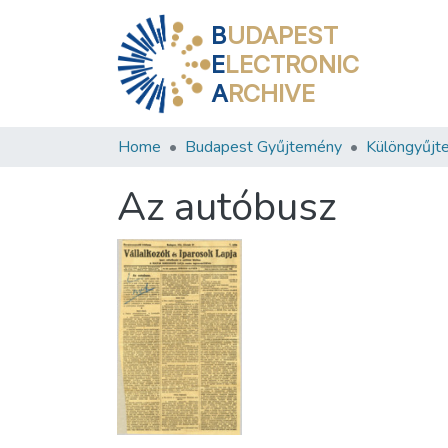
B
UDAPEST
E
LECTRONIC
A
RCHIVE
Home
Budapest Gyűjtemény
Különgyűjt
Az autóbusz