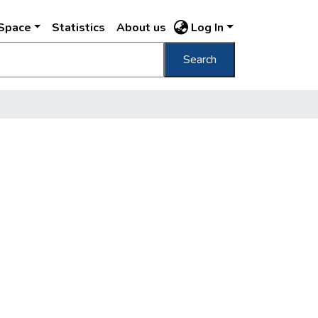
DSpace
Statistics
About us
Log In
Search