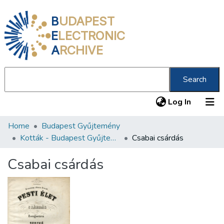
B
UDAPEST
E
LECTRONIC
A
RCHIVE
Search
(current
Log In
Home
Budapest Gyűjtemény
Communities & Collections
Kották - Budapest Gyűjtemény
Csabai csárdás
All of DSpace
Csabai csárdás
Statistics
About us