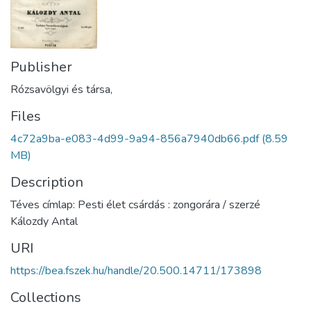
Publisher
Rózsavölgyi és társa,
Files
4c72a9ba-e083-4d99-9a94-856a7940db66.pdf
(8.59
MB)
Description
Téves címlap: Pesti élet csárdás : zongorára / szerzé
Kálozdy Antal
URI
https://bea.fszek.hu/handle/20.500.14711/173898
Collections