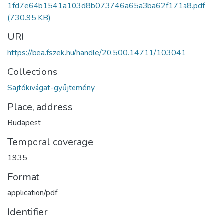
1fd7e64b1541a103d8b073746a65a3ba62f171a8.pdf
(730.95 KB)
URI
https://bea.fszek.hu/handle/20.500.14711/103041
Collections
Sajtókivágat-gyűjtemény
Place, address
Budapest
Temporal coverage
1935
Format
application/pdf
Identifier