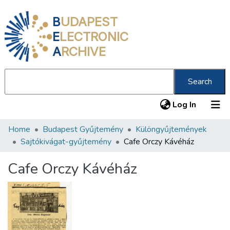
B
UDAPEST
E
LECTRONIC
A
RCHIVE
Search
(current
Log In
Home
Budapest Gyűjtemény
Különgyűjtemények
Communities & Collections
Sajtókivágat-gyűjtemény
Cafe Orczy Kávéház
All of DSpace
Cafe Orczy Kávéház
Statistics
About us