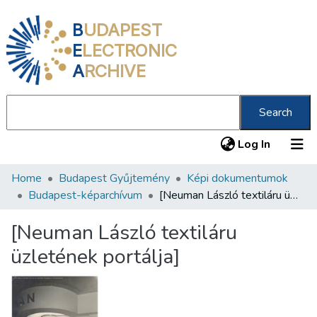
B
UDAPEST
E
LECTRONIC
A
RCHIVE
Search
(current
Log In
Home
Budapest Gyűjtemény
Képi dokumentumok
Communities & Collections
Budapest-képarchívum
[Neuman László textiláru üzletének portálja]
All of DSpace
[Neuman László textiláru
Statistics
üzletének portálja]
About us