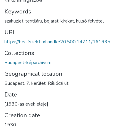
Kartonra ragasztva
Keywords
szaküzlet
,
textiláru
,
bejárat
,
kirakat
,
külső felvétel
URI
https://bea.fszek.hu/handle/20.500.14711/161935
Collections
Budapest-képarchívum
Geographical location
Budapest. 7. kerület. Rákóczi út
Date
[1930-as évek eleje]
Creation date
1930