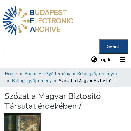
B
UDAPEST
E
LECTRONIC
A
RCHIVE
Search
(current
Log In
Home
Budapest Gyűjtemény
Különgyűjtemények
Communities & Collections
Ballagi-gyűjtemény
Szózat a Magyar Biztositó Társulat érdekében /
All of DSpace
Szózat a Magyar Biztositó
Statistics
Társulat érdekében /
About us