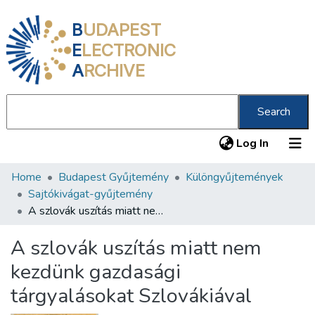
B
UDAPEST
E
LECTRONIC
A
RCHIVE
Search
(current
Log In
Home
Budapest Gyűjtemény
Különgyűjtemények
Communities & Collections
Sajtókivágat-gyűjtemény
All of DSpace
A szlovák uszítás miatt nem kezdünk gazdasági tárgyalásokat Szlovákiával
Statistics
A szlovák uszítás miatt nem
About us
kezdünk gazdasági
tárgyalásokat Szlovákiával