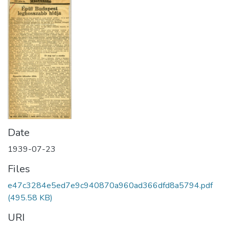
Date
1939-07-23
Files
e47c3284e5ed7e9c940870a960ad366dfd8a5794.pdf
(495.58 KB)
URI