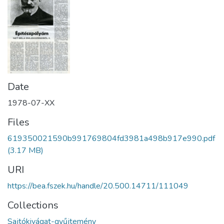
Date
1978-07-XX
Files
619350021590b991769804fd3981a498b917e990.pdf
(3.17 MB)
URI
https://bea.fszek.hu/handle/20.500.14711/111049
Collections
Sajtókivágat-gyűjtemény