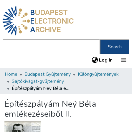
B
UDAPEST
E
LECTRONIC
A
RCHIVE
Search
(current
Log In
Home
Budapest Gyűjtemény
Különgyűjtemények
Communities & Collections
Sajtókivágat-gyűjtemény
All of DSpace
Építészpályám Neÿ Béla emlékezéseiből II.
Statistics
Építészpályám Neÿ Béla
About us
emlékezéseiből II.