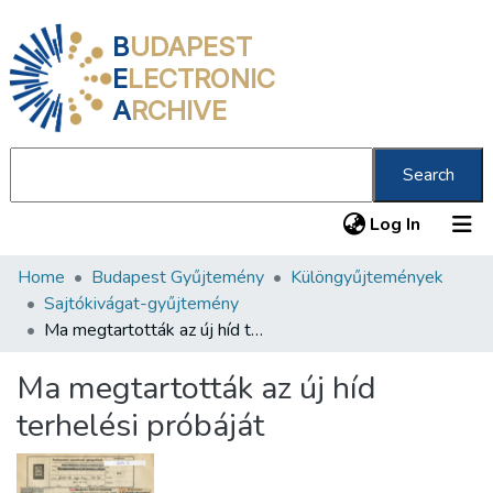
B
UDAPEST
E
LECTRONIC
A
RCHIVE
Search
(current
Log In
Home
Budapest Gyűjtemény
Különgyűjtemények
Communities & Collections
Sajtókivágat-gyűjtemény
All of DSpace
Ma megtartották az új híd terhelési próbáját
Statistics
Ma megtartották az új híd
About us
terhelési próbáját