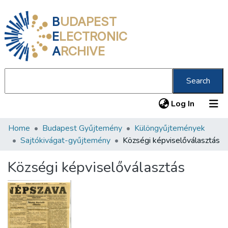
B
UDAPEST
E
LECTRONIC
A
RCHIVE
Search
(current
Log In
Home
Budapest Gyűjtemény
Különgyűjtemények
Communities & Collections
Sajtókivágat-gyűjtemény
Községi képviselőválasztás
All of DSpace
Községi képviselőválasztás
Statistics
About us