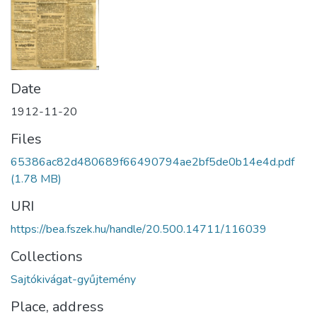
Date
1912-11-20
Files
65386ac82d480689f66490794ae2bf5de0b14e4d.pdf
(1.78 MB)
URI
https://bea.fszek.hu/handle/20.500.14711/116039
Collections
Sajtókivágat-gyűjtemény
Place, address