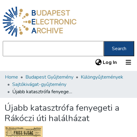
B
UDAPEST
E
LECTRONIC
A
RCHIVE
Search
(current
Log In
Home
Budapest Gyűjtemény
Különgyűjtemények
Communities & Collections
Sajtókivágat-gyűjtemény
All of DSpace
Újabb katasztrófa fenyegeti a Rákóczi úti halálházat
Statistics
Újabb katasztrófa fenyegeti a
About us
Rákóczi úti halálházat