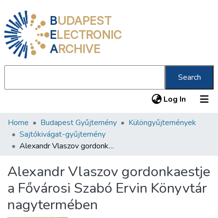
B
UDAPEST
E
LECTRONIC
A
RCHIVE
Search
(current
Log In
Home
Budapest Gyűjtemény
Különgyűjtemények
Communities & Collections
Sajtókivágat-gyűjtemény
All of DSpace
Alexandr Vlaszov gordonkaestje a Fővárosi Szabó Ervin Könyvtár nagytermében
Statistics
Alexandr Vlaszov gordonkaestje
About us
a Fővárosi Szabó Ervin Könyvtár
nagytermében