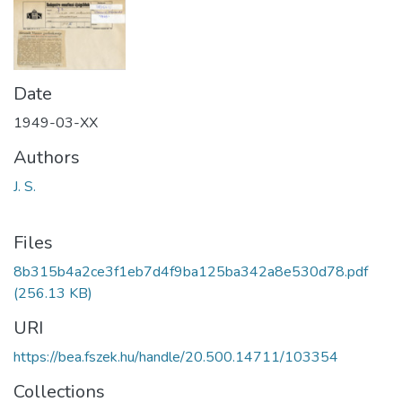
Date
1949-03-XX
Authors
J. S.
Files
8b315b4a2ce3f1eb7d4f9ba125ba342a8e530d78.pdf
(256.13 KB)
URI
https://bea.fszek.hu/handle/20.500.14711/103354
Collections