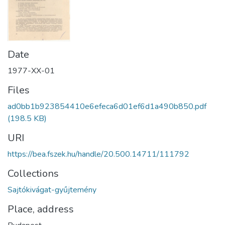
Date
1977-XX-01
Files
ad0bb1b923854410e6efeca6d01ef6d1a490b850.pdf
(198.5 KB)
URI
https://bea.fszek.hu/handle/20.500.14711/111792
Collections
Sajtókivágat-gyűjtemény
Place, address