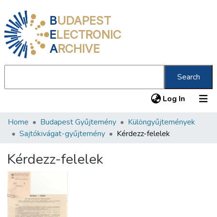
B
UDAPEST
E
LECTRONIC
A
RCHIVE
Search
(current
Log In
Home
Budapest Gyűjtemény
Különgyűjtemények
Communities & Collections
Sajtókivágat-gyűjtemény
Kérdezz-felelek
All of DSpace
Kérdezz-felelek
Statistics
About us