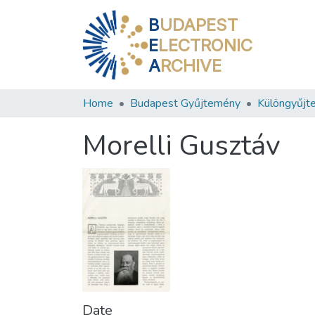
B
UDAPEST
E
LECTRONIC
A
RCHIVE
Home
Budapest Gyűjtemény
Különgyűjt
Morelli Gusztáv
Date