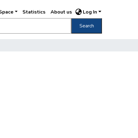
DSpace
Statistics
About us
Log In
Search