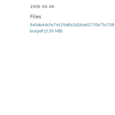
1909-XX-XX
Files
9a5db4cb3e74c25d6b2d26dd2770b75c708
bcd.pdf
(2.39 MB)