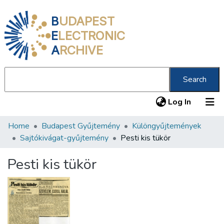
B
UDAPEST
E
LECTRONIC
A
RCHIVE
Search
(current
Log In
Home
Budapest Gyűjtemény
Különgyűjtemények
Communities & Collections
Sajtókivágat-gyűjtemény
Pesti kis tükör
All of DSpace
Pesti kis tükör
Statistics
About us