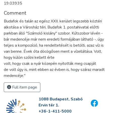
19.03935
Comment
Budafok és talán az egész XXII. kerület legszebb köztéri
alkotása a Városház téri, Budafok 1. postahivatal előtti
parkban álló "Számoló kislány" szobor. Kútszobor lévén -
bár medencéje már nem eredeti formájában látható -, úgy
teljes a kompozíció, ha rendeltetését is betölti, azaz víz is
van benne. Évek óta döcögősen ment a vízellátása. Volt,
hogy külön szólni kellett érte
volt, hogy csak a nyár közepén nyitották meg csapját
de volt úgy is, mint ebben az évben is, hogy száraz maradt
medencéje."
Full item page
1088 Budapest, Szabó
Ervin tér 1.
+36-1-411-5000