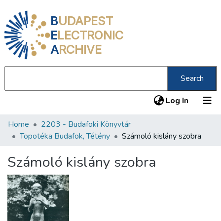
B
UDAPEST
E
LECTRONIC
A
RCHIVE
Search
(current
Log In
Home
2203 - Budafoki Könyvtár
Communities & Collections
Topotéka Budafok, Tétény
Számoló kislány szobra
All of DSpace
Számoló kislány szobra
Statistics
About us